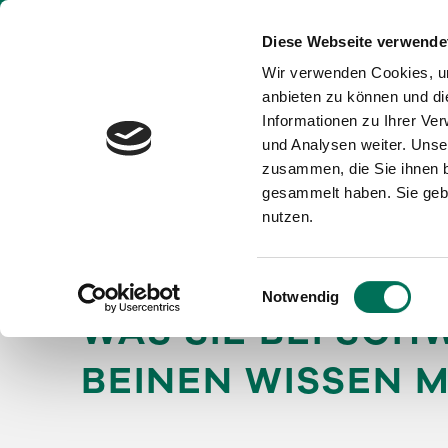
Diese Webseite verwende
STAR
Wir verwenden Cookies, um
anbieten zu können und di
Informationen zu Ihrer Ve
und Analysen weiter. Unse
zusammen, die Sie ihnen b
gesammelt haben. Sie gebe
nutzen.
SPINALKANALST
UND TREPPENSTE
Einwilligungsauswahl
Notwendig
WAS SIE BEI SC
BEINEN WISSEN 